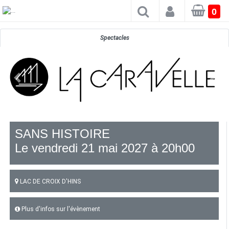
×
0
Spectacles
SANS HISTOIRE
Le vendredi 21 mai 2027 à 20h00
LAC DE CROIX D'HINS
Plus d'infos sur l'évènement